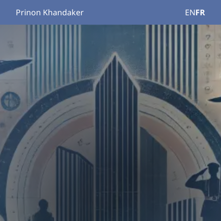
Prinon Khandaker
EN
FR