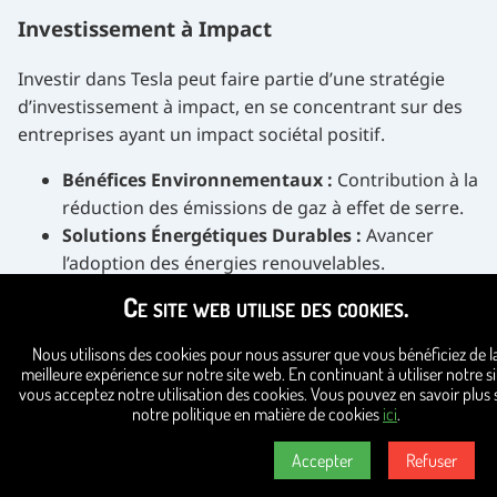
Investissement à Impact
Investir dans Tesla peut faire partie d’une stratégie
d’investissement à impact, en se concentrant sur des
entreprises ayant un impact sociétal positif.
Bénéfices Environnementaux :
Contribution à la
réduction des émissions de gaz à effet de serre.
Solutions Énergétiques Durables :
Avancer
l’adoption des énergies renouvelables.
Ce site web utilise des cookies.
Responsabilité Sociale des Entreprises
Nous utilisons des cookies pour nous assurer que vous bénéficiez de l
Évaluer les pratiques RSE de Tesla :
meilleure expérience sur notre site web. En continuant à utiliser notre si
vous acceptez notre utilisation des cookies. Vous pouvez en savoir plus 
Pratiques de Travail :
Traitement des employés
notre politique en matière de cookies
ici
.
et sécurité au travail.
Accepter
Refuser
Éthique de la Chaîne d’Approvisionnement :
Approvisionnement en matériaux et conduite des